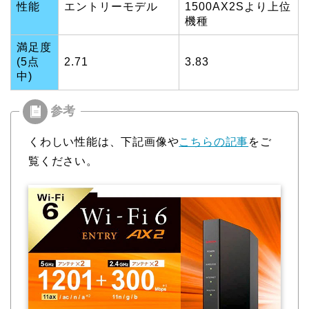
性能
エントリーモデル
1500AX2Sより上位
機種
満足度
(5点
2.71
3.83
中)
くわしい性能は、下記画像や
こちらの記事
をご
覧ください。