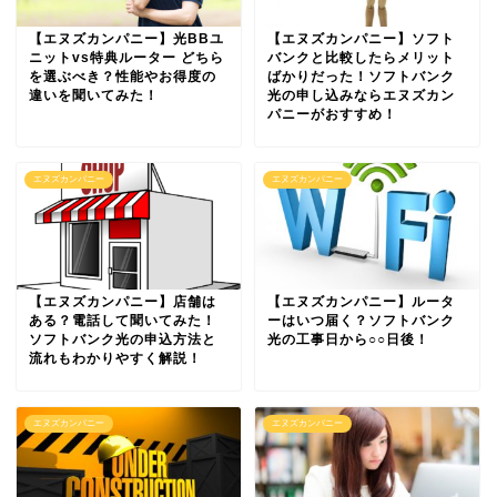
【エヌズカンパニー】光BBユ
【エヌズカンパニー】ソフト
ニットvs特典ルーター どちら
バンクと比較したらメリット
を選ぶべき？性能やお得度の
ばかりだった！ソフトバンク
違いを聞いてみた！
光の申し込みならエヌズカン
パニーがおすすめ！
エヌズカンパニー
エヌズカンパニー
【エヌズカンパニー】店舗は
【エヌズカンパニー】ルータ
ある？電話して聞いてみた！
ーはいつ届く？ソフトバンク
ソフトバンク光の申込方法と
光の工事日から○○日後！
流れもわかりやすく解説！
エヌズカンパニー
エヌズカンパニー