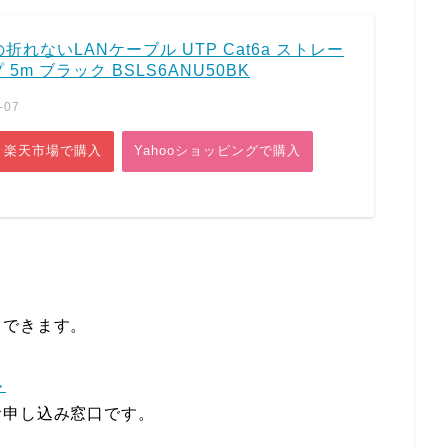
メの折れないLANケーブル UTP Cat6a ストレー
5m ブラック BSLS6ANU50BK
-07
楽天市場で購入
Yahooショッピングで購入
らできます。
ト
お申し込み窓口です。