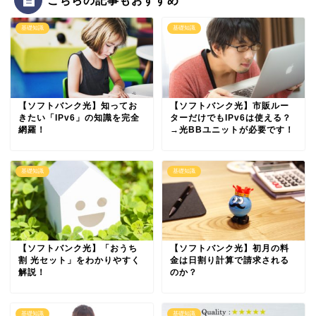
基礎知識
基礎知識
【ソフトバンク光】知ってお
【ソフトバンク光】市販ルー
きたい「IPv6」の知識を完全
ターだけでもIPv6は使える？
網羅！
→光BBユニットが必要です！
基礎知識
基礎知識
【ソフトバンク光】「おうち
【ソフトバンク光】初月の料
割 光セット」をわかりやすく
金は日割り計算で請求される
解説！
のか？
基礎知識
基礎知識