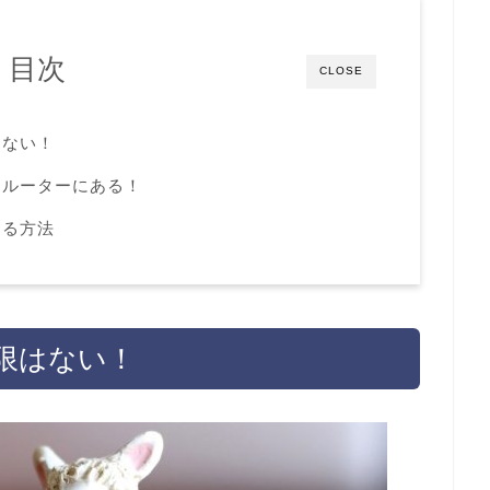
目次
CLOSE
はない！
はルーターにある！
する方法
限はない！